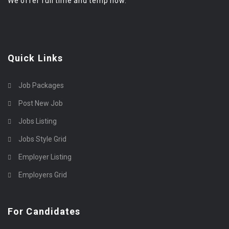
We offer full time and temp now.
Quick Links
Job Packages
Post New Job
Jobs Listing
Jobs Style Grid
Employer Listing
Employers Grid
For Candidates