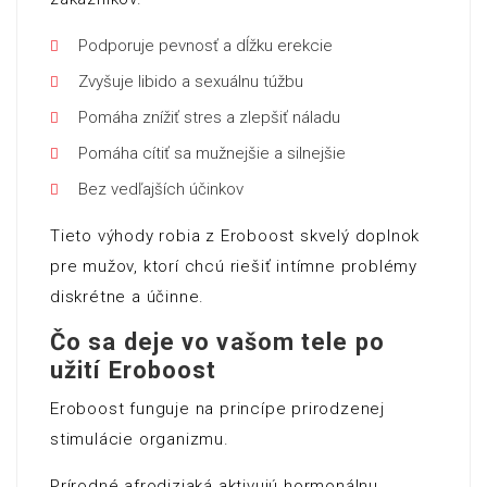
Podporuje pevnosť a dĺžku erekcie
Zvyšuje libido a sexuálnu túžbu
Pomáha znížiť stres a zlepšiť náladu
Pomáha cítiť sa mužnejšie a silnejšie
Bez vedľajších účinkov
Tieto výhody robia z Eroboost skvelý doplnok
pre mužov, ktorí chcú riešiť intímne problémy
diskrétne a účinne.
Čo sa deje vo vašom tele po
užití Eroboost
Eroboost funguje na princípe prirodzenej
stimulácie organizmu.
Prírodné afrodiziaká aktivujú hormonálnu