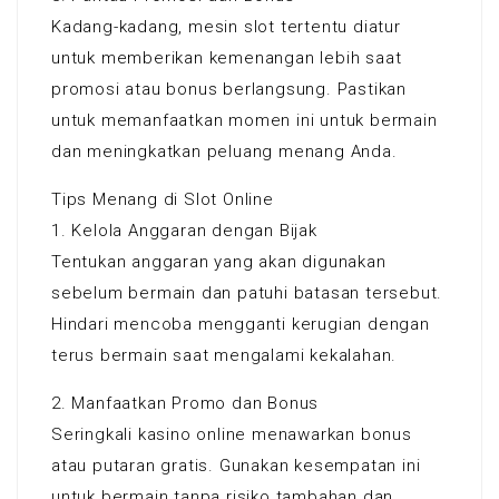
Kadang-kadang, mesin slot tertentu diatur
untuk memberikan kemenangan lebih saat
promosi atau bonus berlangsung. Pastikan
untuk memanfaatkan momen ini untuk bermain
dan meningkatkan peluang menang Anda.
Tips Menang di Slot Online
1. Kelola Anggaran dengan Bijak
Tentukan anggaran yang akan digunakan
sebelum bermain dan patuhi batasan tersebut.
Hindari mencoba mengganti kerugian dengan
terus bermain saat mengalami kekalahan.
2. Manfaatkan Promo dan Bonus
Seringkali kasino online menawarkan bonus
atau putaran gratis. Gunakan kesempatan ini
untuk bermain tanpa risiko tambahan dan