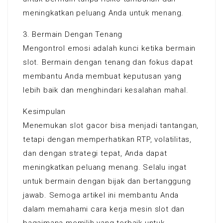
meningkatkan peluang Anda untuk menang.
3. Bermain Dengan Tenang
Mengontrol emosi adalah kunci ketika bermain
slot. Bermain dengan tenang dan fokus dapat
membantu Anda membuat keputusan yang
lebih baik dan menghindari kesalahan mahal.
Kesimpulan
Menemukan slot gacor bisa menjadi tantangan,
tetapi dengan memperhatikan RTP, volatilitas,
dan dengan strategi tepat, Anda dapat
meningkatkan peluang menang. Selalu ingat
untuk bermain dengan bijak dan bertanggung
jawab. Semoga artikel ini membantu Anda
dalam memahami cara kerja mesin slot dan