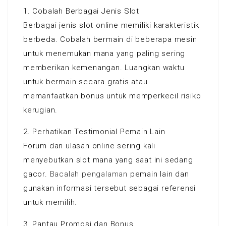
1. Cobalah Berbagai Jenis Slot
Berbagai jenis slot online memiliki karakteristik
berbeda. Cobalah bermain di beberapa mesin
untuk menemukan mana yang paling sering
memberikan kemenangan. Luangkan waktu
untuk bermain secara gratis atau
memanfaatkan bonus untuk memperkecil risiko
kerugian.
2. Perhatikan Testimonial Pemain Lain
Forum dan ulasan online sering kali
menyebutkan slot mana yang saat ini sedang
gacor.
Bacalah pengalaman
pemain lain dan
gunakan informasi tersebut sebagai referensi
untuk memilih.
3. Pantau Promosi dan Bonus