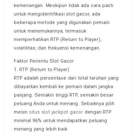
kemenangan. Meskipun tidak ada cara pasti
untuk mengidentifikasi slot gacor, ada
beberapa metode yang digunakan pemain
untuk menemukannya, termasuk
memperhatikan RTP (Return to Player),
volatilitas, dan frekuensi kemenangan.
Faktor Penentu Slot Gacor
1. RTP (Return to Player)
RTP adalah persentase dari total taruhan yang
dibayarkan kembali ke pemain dalam jangka
panjang. Semakin tinggi RTP, semakin besar
peluang Anda untuk menang. Sebaiknya pilih
mesin
situs slot jackpot gacor
dengan RTP
minimal 96% untuk mendapatkan peluang
menang yang lebih baik.