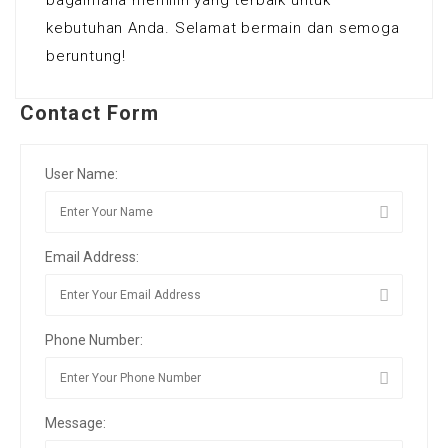
bagaimana memilih yang terbaik untuk
kebutuhan Anda. Selamat bermain dan semoga
beruntung!
Contact Form
User Name:
Email Address:
Phone Number:
Message: