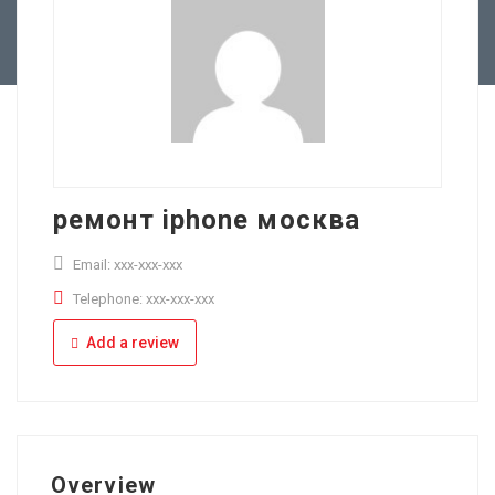
Full Time
Apply Online
Part Time
ремонт iphone москва
Email: xxx-xxx-xxx
Telephone: xxx-xxx-xxx
Add a review
Overview