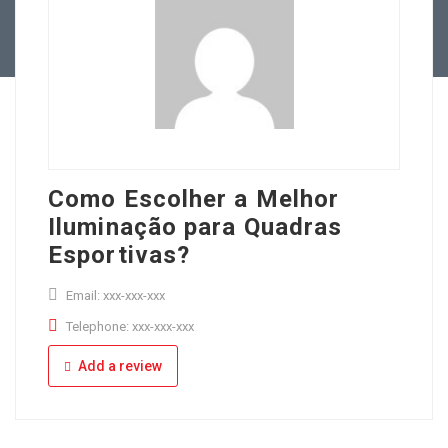
Full Time
Apply Online
Part Time
Como Escolher a Melhor
Iluminação para Quadras
Esportivas?
Email: xxx-xxx-xxx
Telephone: xxx-xxx-xxx
Add a review