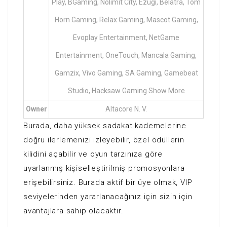
Play, BGaming, Nolimit City, Ezugi, Belatra, Tom
Horn Gaming, Relax Gaming, Mascot Gaming,
Evoplay Entertainment, NetGame
Entertainment, OneTouch, Mancala Gaming,
Gamzix, Vivo Gaming, SA Gaming, Gamebeat
Studio, Hacksaw Gaming Show More
Owner
Altacore N. V.
Burada, daha yüksek sadakat kademelerine
doğru ilerlemenizi izleyebilir, özel ödüllerin
kilidini açabilir ve oyun tarzınıza göre
uyarlanmış kişiselleştirilmiş promosyonlara
erişebilirsiniz. Burada aktif bir üye olmak, VIP
seviyelerinden yararlanacağınız için sizin için
avantajlara sahip olacaktır.