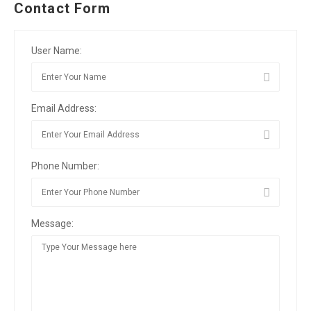
Contact Form
User Name:
Email Address:
Phone Number:
Message: