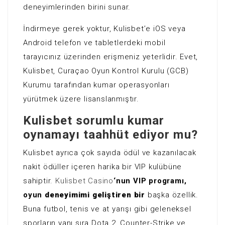
deneyimlerinden birini sunar.
İndirmeye gerek yoktur, Kulisbet’e iOS veya
Android telefon ve tabletlerdeki mobil
tarayıcınız üzerinden erişmeniz yeterlidir. Evet,
Kulisbet, Curaçao Oyun Kontrol Kurulu (GCB)
Kurumu tarafından kumar operasyonları
yürütmek üzere lisanslanmıştır.
Kulisbet sorumlu kumar
oynamayı taahhüt ediyor mu?
Kulisbet ayrıca çok sayıda ödül ve kazanılacak
nakit ödüller içeren harika bir VIP kulübüne
sahiptir.
Kulisbet Casino
‘nun VIP programı,
oyun
deneyimimi geliştiren bir
başka özellik.
Buna futbol, tenis ve at yarışı gibi geleneksel
sporların yanı sıra Dota 2, Counter-Strike ve