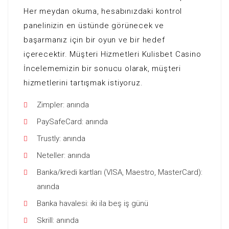
Her meydan okuma, hesabınızdaki kontrol
panelinizin en üstünde görünecek ve
başarmanız için bir oyun ve bir hedef
içerecektir. Müşteri Hizmetleri Kulisbet Casino
İncelememizin bir sonucu olarak, müşteri
hizmetlerini tartışmak istiyoruz.
Zimpler: anında
PaySafeCard: anında
Trustly: anında
Neteller: anında
Banka/kredi kartları (VISA, Maestro, MasterCard):
anında
Banka havalesi: iki ila beş iş günü
Skrill: anında