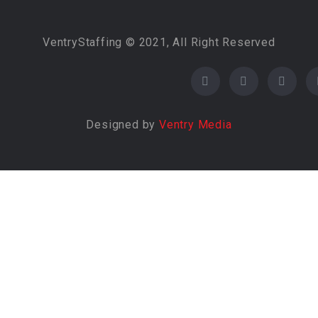
VentryStaffing © 2021, All Right Reserved
Designed by
Ventry Media