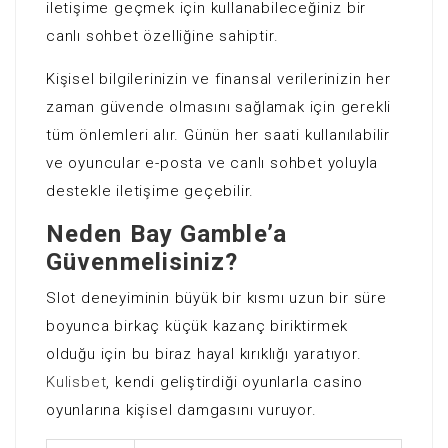
iletişime geçmek için kullanabileceğiniz bir
canlı sohbet özelliğine sahiptir.
Kişisel bilgilerinizin ve finansal verilerinizin her
zaman güvende olmasını sağlamak için gerekli
tüm önlemleri alır. Günün her saati kullanılabilir
ve oyuncular e-posta ve canlı sohbet yoluyla
destekle iletişime geçebilir.
Neden Bay Gamble’a
Güvenmelisiniz?
Slot deneyiminin büyük bir kısmı uzun bir süre
boyunca birkaç küçük kazanç biriktirmek
olduğu için bu biraz hayal kırıklığı yaratıyor.
Kulisbet
, kendi geliştirdiği oyunlarla casino
oyunlarına kişisel damgasını vuruyor.