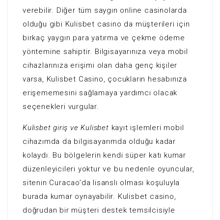
verebilir. Diğer tüm saygın online casinolarda
olduğu gibi Kulisbet casino da müşterileri için
birkaç yaygın para yatırma ve çekme ödeme
yöntemine sahiptir. Bilgisayarınıza veya mobil
cihazlarınıza erişimi olan daha genç kişiler
varsa, Kulisbet Casino, çocukların hesabınıza
erişememesini sağlamaya yardımcı olacak
seçenekleri vurgular.
Kulisbet giriş ve Kulisbet
kayıt işlemleri mobil
cihazımda da bilgisayarımda olduğu kadar
kolaydı. Bu bölgelerin kendi süper katı kumar
düzenleyicileri yoktur ve bu nedenle oyuncular,
sitenin Curacao’da lisanslı olması koşuluyla
burada kumar oynayabilir. Kulisbet casino,
doğrudan bir müşteri destek temsilcisiyle