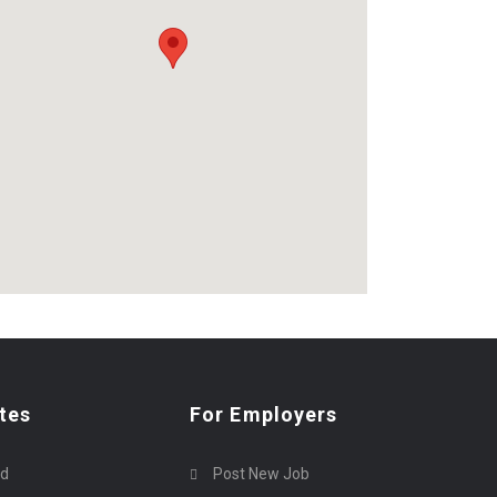
tes
For Employers
rd
Post New Job