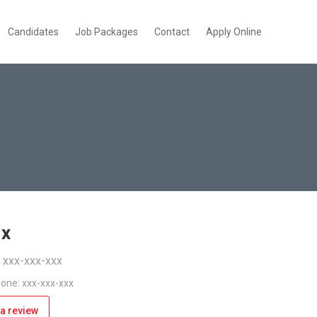
Candidates
Job Packages
Contact
Apply Online
ix
: xxx-xxx-xxx
one: xxx-xxx-xxx
a review