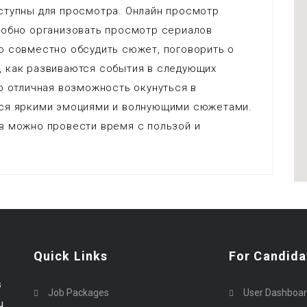
ступны для просмотра. Онлайн просмотр
добно организовать просмотр сериалов
о совместно обсудить сюжет, поговорить о
 как развиваются события в следующих
о отличная возможность окунуться в
ься яркими эмоциями и волнующими сюжетами.
в можно провести время с пользой и
Quick Links
For Candida
s
Job Packages
User Dashboa
u