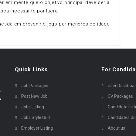
er em mente que o objetivo principal deve ser a
usca incessante por lucro
etida em prevenir o jogo por menores de idade
Quick Links
For Candida
s
Job Packages
User Dashboa
u
Post New Job
CV Packages
p
Jobs Listing
Candidate List
Jobs Style Grid
Candidates Gr
Employer Listing
About us