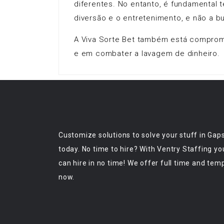
diferentes. No entanto, é fundamental t
diversão e o entretenimento, e não a b
A Viva Sorte Bet também está comprom
e em combater a lavagem de dinheiro.
Customize solutions to solve your stuff in Gap
today. No time to hire? With Ventry Staffing yo
can hire in no time! We offer full time and tem
now.