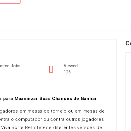
C
osted Jobs
Viewed
126
nte para Maximizar Suas Chances de Ganhar
jogadores em mesas de torneio ou em mesas de
ntra o computador ou contra outros jogadores
 Viva Sorte Bet oferece diferentes versões de