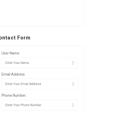
ontact Form
User Name:
Email Address:
Phone Number: