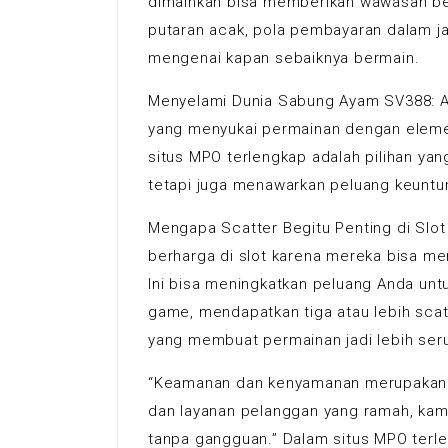
dimainkan bisa memberikan wawasan be
putaran acak, pola pembayaran dalam j
mengenai kapan sebaiknya bermain.
Menyelami Dunia Sabung Ayam SV388: A
yang menyukai permainan dengan elemen
situs MPO terlengkap adalah pilihan ya
tetapi juga menawarkan peluang keuntu
Mengapa Scatter Begitu Penting di Slo
berharga di slot karena mereka bisa mem
Ini bisa meningkatkan peluang Anda u
game, mendapatkan tiga atau lebih sca
yang membuat permainan jadi lebih ser
“Keamanan dan kenyamanan merupakan pri
dan layanan pelanggan yang ramah, ka
tanpa gangguan.” Dalam situs MPO terl