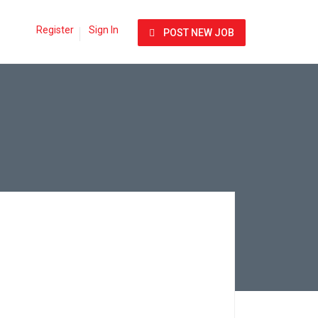
Register
Sign In
POST NEW JOB