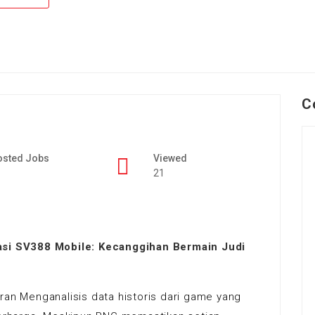
C
osted Jobs
Viewed
21
kasi SV388 Mobile: Kecanggihan Bermain Judi
ran Menganalisis data historis dari game yang