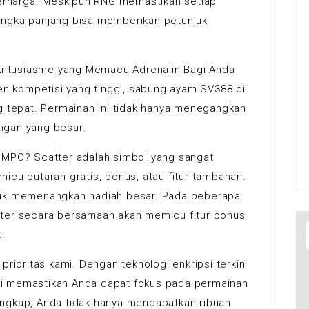
rharga. Meskipun RNG memastikan setiap
angka panjang bisa memberikan petunjuk
ntusiasme yang Memacu Adrenalin Bagi Anda
 kompetisi yang tinggi, sabung ayam SV388 di
ng tepat. Permainan ini tidak hanya menegangkan
ngan yang besar.
t MPO? Scatter adalah simbol yang sangat
icu putaran gratis, bonus, atau fitur tambahan.
ntuk memenangkan hadiah besar. Pada beberapa
tter secara bersamaan akan memicu fitur bonus
u.
oritas kami. Dengan teknologi enkripsi terkini
mi memastikan Anda dapat fokus pada permainan
engkap, Anda tidak hanya mendapatkan ribuan