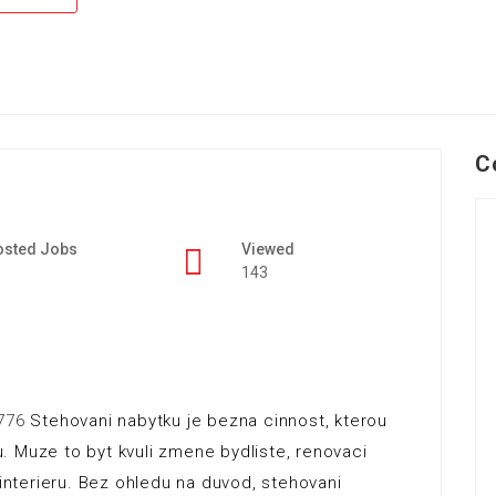
C
osted Jobs
Viewed
143
776
Stehovani nabytku je bezna cinnost, kterou
. Muze to byt kvuli zmene bydliste, renovaci
nterieru. Bez ohledu na duvod, stehovani