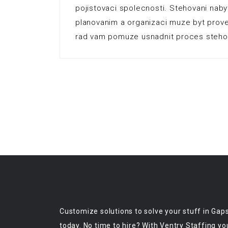
pojistovaci spolecnosti. Stehovani nab
planovanim a organizaci muze byt prov
rad vam pomuze usnadnit proces stehova
Customize solutions to solve your stuff in Gap
today. No time to hire? With Ventry Staffing yo