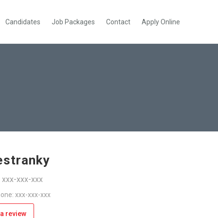
Candidates
Job Packages
Contact
Apply Online
estranky
: xxx-xxx-xxx
one: xxx-xxx-xxx
a review