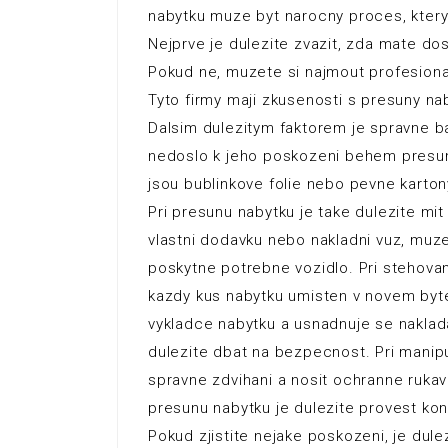
nabytku muze byt narocny proces, ktery 
Nejprve je dulezite zvazit, zda mate dos
Pokud ne, muzete si najmout profesiona
Tyto firmy maji zkusenosti s presuny na
Dalsim dulezitym faktorem je spravne bal
nedoslo k jeho poskozeni behem presun
jsou bublinkove folie nebo pevne karto
Pri presunu nabytku je take dulezite m
vlastni dodavku nebo nakladni vuz, muze
poskytne potrebne vozidlo. Pri stehovan
kazdy kus nabytku umisten v novem byt
vykladce nabytku a usnadnuje se naklada
dulezite dbat na bezpecnost. Pri manipu
spravne zdvihani a nosit ochranne rukavi
presunu nabytku je dulezite provest ko
Pokud zjistite nejake poskozeni, je dule