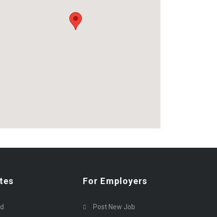
tes
For Employers
rd
Post New Job