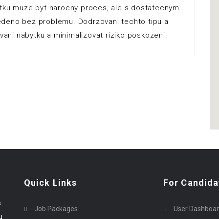
ytku muze byt narocny proces, ale s dostatecnym
edeno bez problemu. Dodrzovani techto tipu a
ni nabytku a minimalizovat riziko poskozeni.
Quick Links
For Candida
s
Job Packages
User Dashboa
u