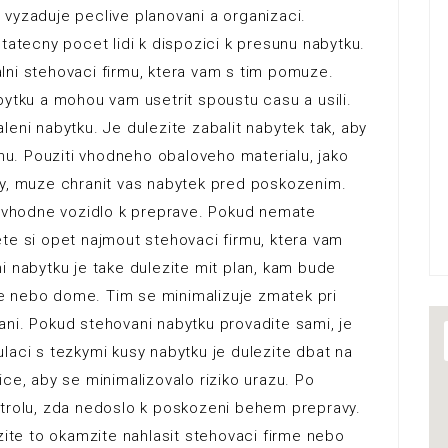
vyzaduje peclive planovani a organizaci.
tatecny pocet lidi k dispozici k presunu nabytku.
lni stehovaci firmu, ktera vam s tim pomuze.
bytku a mohou vam usetrit spoustu casu a usili.
eni nabytku. Je dulezite zabalit nabytek tak, aby
u. Pouziti vhodneho obaloveho materialu, jako
ny, muze chranit vas nabytek pred poskozenim.
it vhodne vozidlo k preprave. Pokud nemate
te si opet najmout stehovaci firmu, ktera vam
i nabytku je take dulezite mit plan, kam bude
e nebo dome. Tim se minimalizuje zmatek pri
ni. Pokud stehovani nabytku provadite sami, je
laci s tezkymi kusy nabytku je dulezite dbat na
ce, aby se minimalizovalo riziko urazu. Po
ntrolu, zda nedoslo k poskozeni behem prepravy.
zite to okamzite nahlasit stehovaci firme nebo