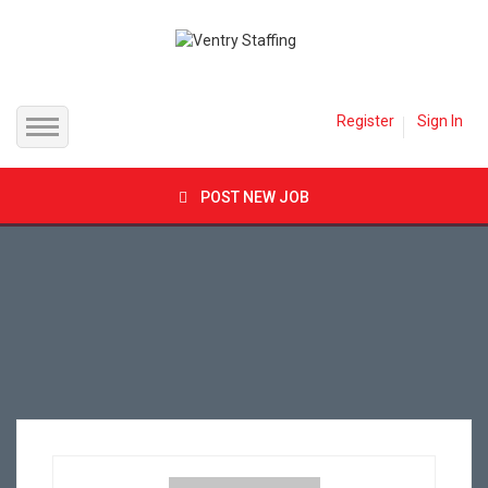
Register
Sign In
Home
POST NEW JOB
Jobs
Inland Empire
Employer
Orange County
Candidates
Los Angeles County
Job Packages
Direct Hire
Contact