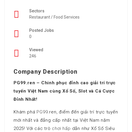
Sectors
Restaurant / Food Services
Posted Jobs
0
Viewed
246
Company Description
PG99.ren – Chinh phục đỉnh cao giải trí trực
tuyến Việt Nam cùng Xổ Số, Slot và Cá Cược
Đỉnh Nhất!
Khám phá
PG99
.ren, điểm đến giải trí trực tuyến
mới nhất và đẳng cấp nhất tại Việt Nam năm
2025! Với các trò
chơi hấp
dẫn như Xổ Số Siêu