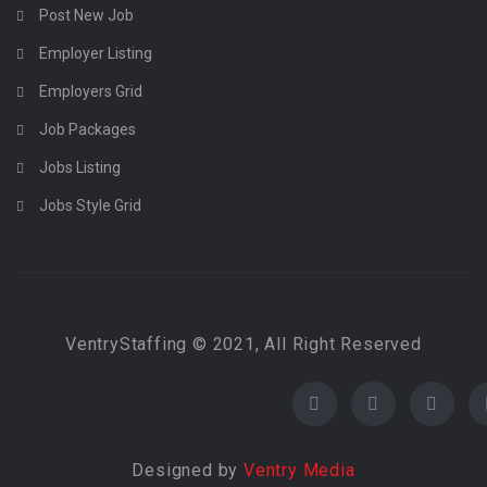
Post New Job
Employer Listing
Employers Grid
Job Packages
Jobs Listing
Jobs Style Grid
VentryStaffing © 2021, All Right Reserved
Designed by
Ventry Media