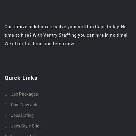
Customize solutions to solve your stuff in Gaps today. No
time to hire? With Ventry Staffing you can hire in no time!
We offer full time and temp now.
Quick Links
Job Packages
Post New Job
Jobs Listing
Jobs Style Grid